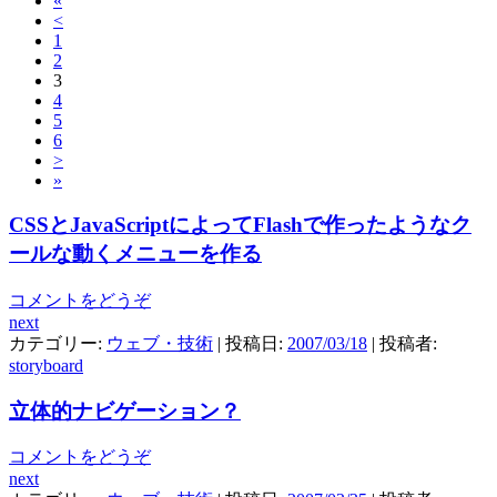
«
<
1
2
3
4
5
6
>
»
CSSとJavaScriptによってFlashで作ったようなク
ールな動くメニューを作る
コメントをどうぞ
next
カテゴリー:
ウェブ・技術
| 投稿日:
2007/03/18
|
投稿者:
storyboard
立体的ナビゲーション？
コメントをどうぞ
next