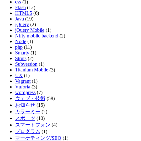
css
(1)
Flash
(12)
HTML5
(6)
Java
(19)
jQuery
(2)
jQuery Mobile
(1)
Nifty mobile backend
(2)
Node
(1)
php
(11)
Smarty
(1)
Struts
(2)
Subversion
(1)
Titanium Mobile
(3)
UX
(1)
Vagrant
(1)
Vuforia
(3)
wordpress
(7)
ウェブ・技術
(58)
お知らせ
(15)
カラーミー
(2)
スポーツ
(10)
スマートフォン
(4)
プログラム
(1)
マーケティング/SEO
(1)