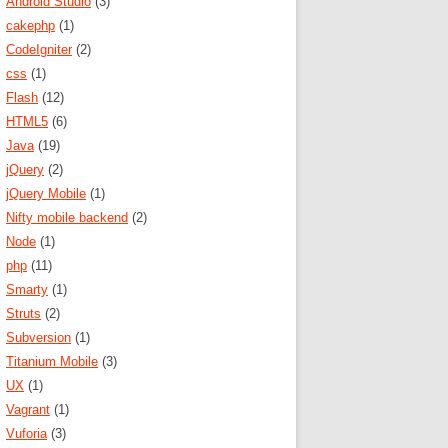
Android Studio
(3)
cakephp
(1)
CodeIgniter
(2)
css
(1)
Flash
(12)
HTML5
(6)
Java
(19)
jQuery
(2)
jQuery Mobile
(1)
Nifty mobile backend
(2)
Node
(1)
php
(11)
Smarty
(1)
Struts
(2)
Subversion
(1)
Titanium Mobile
(3)
UX
(1)
Vagrant
(1)
Vuforia
(3)