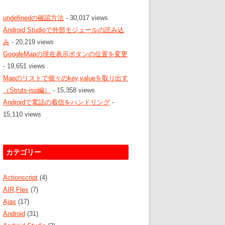
undefinedの確認方法
- 30,017 views
Android Studioで外部モジュールの読み込
み
- 20,219 views
GoogleMapの現在表示ボタンの位置を変更
- 19,651 views
Mapのリストで個々のkey,valueを取り出す
（Struts-jsp編）
- 15,358 views
Androidで電話の着信をハンドリング
-
15,110 views
カテゴリー
Actionscript
(4)
AIR,Flex
(7)
Ajax
(17)
Android
(31)