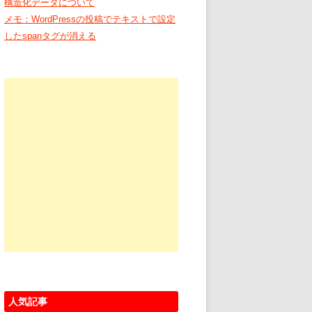
構造化データについて
メモ：WordPressの投稿でテキストで設定
したspanタグが消える
人気記事