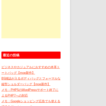
最近の投稿
​ビジネスやカジュアルにおすすめの本革ト
ートバッグ【moe新作】
B5雑誌が入るボディバッグとフォーマルな
縦型ショルダーバッグ【moe新作】
メモ：PHP5のWordPressサポート終了に
よるPHP7への対応
メモ：Googleショッピング広告でも使える