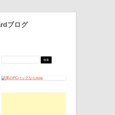
oardブログ
検
索: