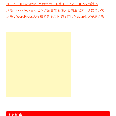
メモ：PHP5のWordPressサポート終了によるPHP7への対応
メモ：Googleショッピング広告でも使える構造化データについて
メモ：WordPressの投稿でテキストで設定したspanタグが消える
人気記事