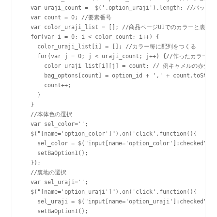
  var uraji_count =  $('.option_uraji').length
  var count = 0; //要素番号

  var color_uraji_list = []; //商品ページUIでのカラーと裏地
  for(var i = 0; i < color_count; i++) {

    color_uraji_list[i] = []; //カラー毎に配列をつくる

    for(var j = 0; j < uraji_count; j++) {//作った
      color_uraji_list[i][j] = count; // 例キャメルの赤チェック
      bag_optons[count] = option_id + ',' + count.toStrin
      count++;

    }

  }

  //本体色の選択

  var sel_color='';

  $("[name='option_color']").on('click',function(){

    sel_color = $("input[name='option_color']:checked").v
    setBaOption1();

  });

  //裏地の選択

  var sel_uraji='';

  $("[name='option_uraji']").on('click',function(){

    sel_uraji = $("input[name='option_uraji']:checked").v
    setBaOption1();
