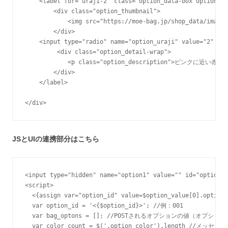
    <label for="uraji-2" class="option_data-box option_ur
        <div class="option_thumbnail">

            <img src="https://moe-bag.jp/shop_data
        </div>

    <input type="radio" name="option_uraji" value="2" 
         <div class="option_detail-wrap">

            <p class="option_description">ピンクに
        </div>

    </label>

</div>
JSとUIの連携部分はこちら
<input type="hidden" name="option1" value="" id="opti
<script>

  <{assign var="option_id" value=$option_value[0].option_
  var option_id = '<{$option_id}>'; //例：001

  var bag_optons = []; //POSTされるオプションの値（オプショ
  var color_count = $('.option_color').leng