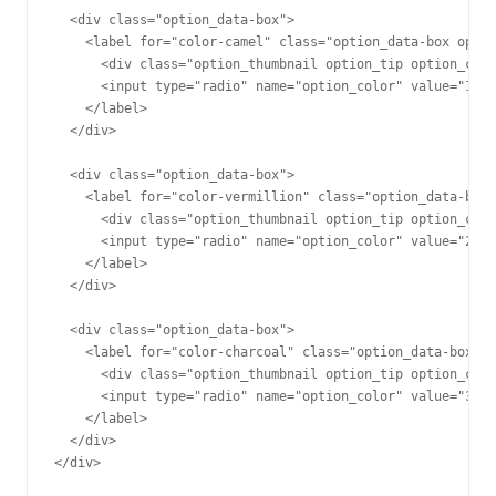
  <div class="option_data-box">

    <label for="color-camel" class="option_data-box optio
      <div class="option_thumbnail option_tip option_colo
      <input type="radio" name="option_color" value="1"
    </label>

  </div>

  <div class="option_data-box">

    <label for="color-vermillion" class="option_data-box 
      <div class="option_thumbnail option_tip option_colo
      <input type="radio" name="option_color" value="2
    </label>

  </div>

  <div class="option_data-box">

    <label for="color-charcoal" class="option_data-box op
      <div class="option_thumbnail option_tip option_colo
      <input type="radio" name="option_color" value="3
    </label>

  </div>

</div>
