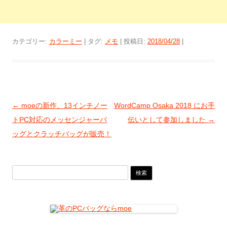
カテゴリー:
カラーミー
| タグ:
メモ
| 投稿日:
2018/04/28
|
投
←
moeの新作、13インチノー
WordCamp Osaka 2018 にお手
稿
トPC対応のメッセンジャーバ
伝いとして参加しました
→
ナ
ッグとクラッチバッグが販売！
ビ
ゲ
検
ー
索:
シ
ョ
ン